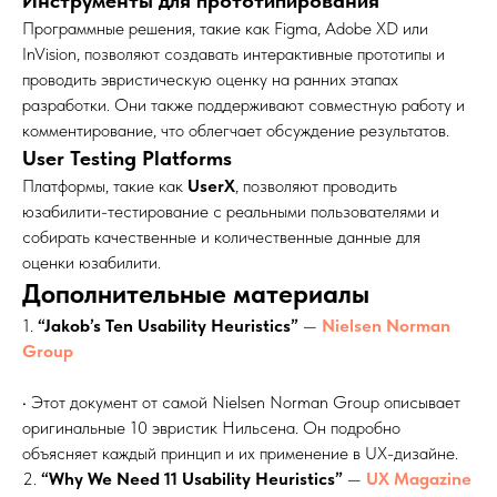
Инструменты для прототипирования
Программные решения, такие как Figma, Adobe XD или
InVision, позволяют создавать интерактивные прототипы и
проводить эвристическую оценку на ранних этапах
разработки. Они также поддерживают совместную работу и
комментирование, что облегчает обсуждение результатов.
User Testing Platforms
Платформы, такие как
UserX
, позволяют проводить
юзабилити-тестирование с реальными пользователями и
собирать качественные и количественные данные для
оценки юзабилити.
Дополнительные материалы
1.
“Jakob’s Ten Usability Heuristics”
—
Nielsen Norman
Group
• Этот документ от самой Nielsen Norman Group описывает
оригинальные 10 эвристик Нильсена. Он подробно
объясняет каждый принцип и их применение в UX-дизайне.
2.
“Why We Need 11 Usability Heuristics”
—
UX Magazine