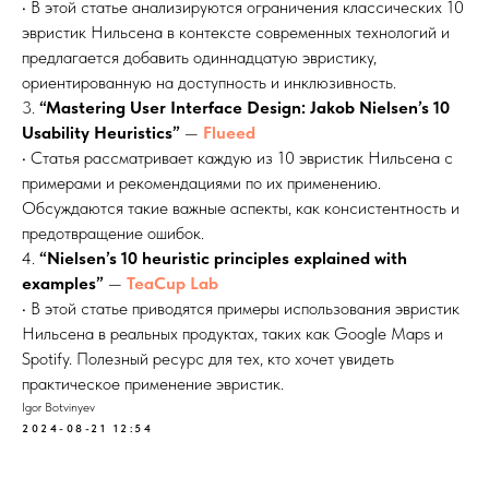
• В этой статье анализируются ограничения классических 10
эвристик Нильсена в контексте современных технологий и
предлагается добавить одиннадцатую эвристику,
ориентированную на доступность и инклюзивность.
3.
“Mastering User Interface Design: Jakob Nielsen’s 10
Usability Heuristics”
—
Flueed
• Статья рассматривает каждую из 10 эвристик Нильсена с
примерами и рекомендациями по их применению.
Обсуждаются такие важные аспекты, как консистентность и
предотвращение ошибок.
4.
“Nielsen’s 10 heuristic principles explained with
examples”
—
TeaCup Lab
• В этой статье приводятся примеры использования эвристик
Нильсена в реальных продуктах, таких как Google Maps и
Spotify. Полезный ресурс для тех, кто хочет увидеть
практическое применение эвристик.
Igor Botvinyev
2024-08-21 12:54