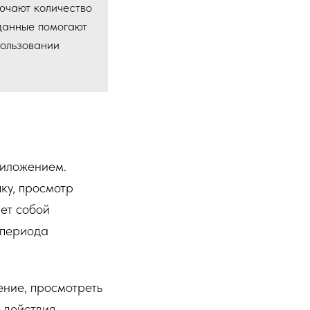
ючают количество
 данные помогают
пользовании
риложением.
ку, просмотр
яет собой
 периода
ение, просмотреть
и действия