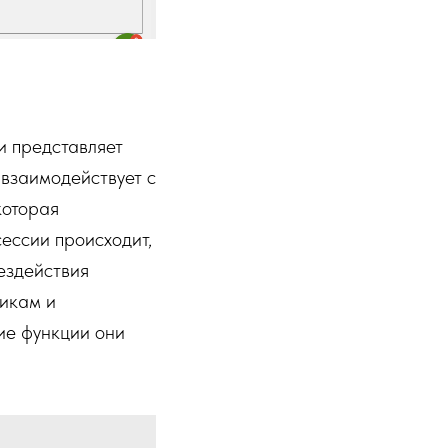
и представляет
 взаимодействует с
которая
ессии происходит,
ездействия
чикам и
кие функции они