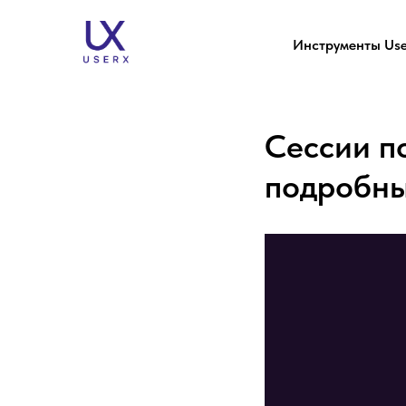
Инструменты Use
Сессии п
подробны