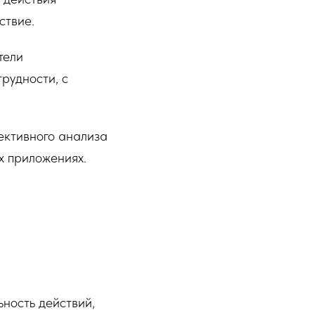
ствие.
тели
рудности, с
ективного анализа
х приложениях.
ность действий,